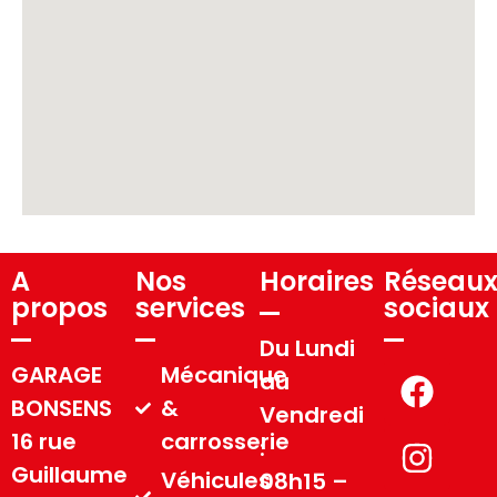
A
Nos
Horaires
Réseau
propos
services
sociaux
Du Lundi
GARAGE
Mécanique
au
BONSENS
&
Vendredi
16 rue
carrosserie
:
Guillaume
Véhicules
08h15 –