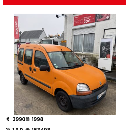
3990
1998
1.9 D
163498