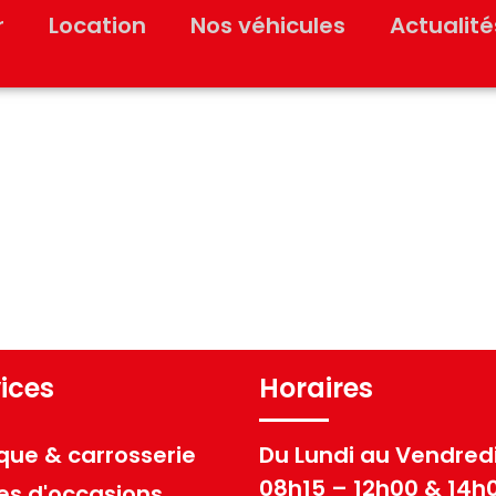
r
Location
Nos véhicules
Actualité
ices
Horaires
ue & carrosserie
Du Lundi au Vendredi
08h15 – 12h00 & 14h
es d'occasions