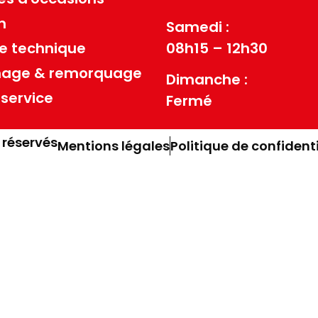
n
Samedi :
08h15 – 12h30
e technique
age & remorquage
Dimanche :
 service
Fermé
 réservés
Mentions légales
Politique de confidenti