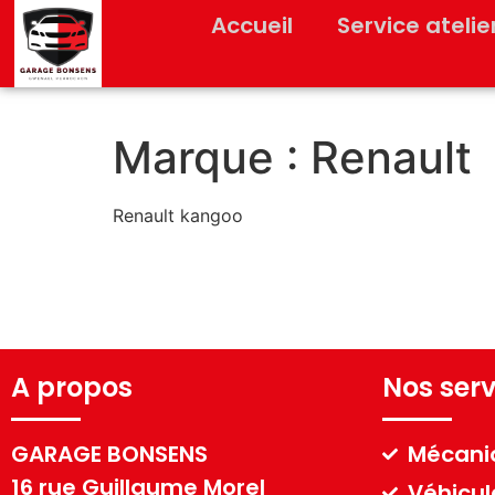
Accueil
Service atelie
Marque :
Renault
Renault kangoo
Renault Espace 4
A propos
Nos serv
GARAGE BONSENS
Mécaniq
16 rue Guillaume Morel
Véhicul