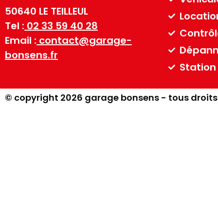
50640 LE TEILLEUL
Locatio
Tel :
02 33 59 40 28
Contrôl
Email :
contact@garage-
Dépann
bonsens.fr
Station
© copyright 2026 garage bonsens - tous droits