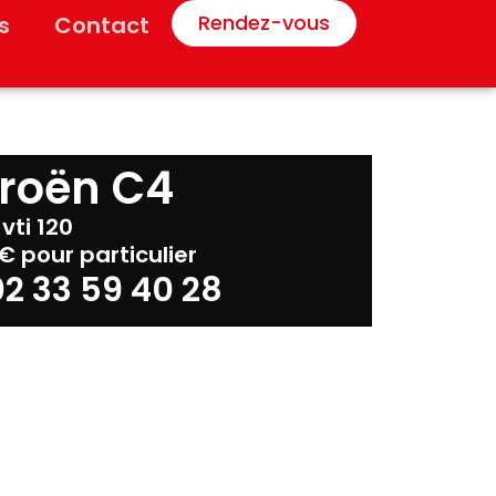
Rendez-vous
s
Contact
troën C4
 vti 120
€ pour particulier
02 33 59 40 28