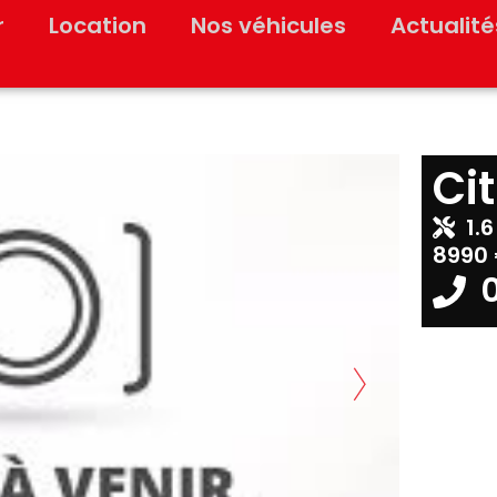
r
Location
Nos véhicules
Actualité
Ci
1.6
8990 