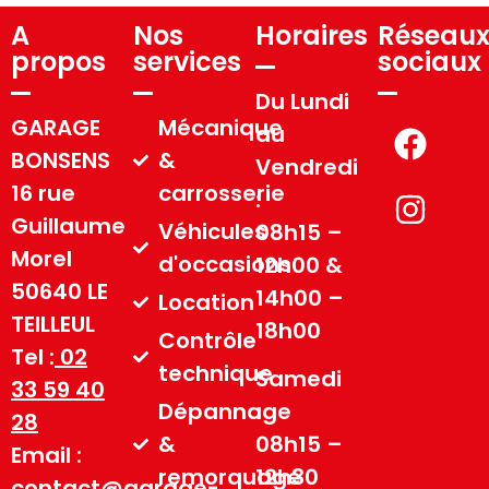
A
Nos
Horaires
Réseau
propos
services
sociaux
Du Lundi
GARAGE
Mécanique
au
BONSENS
&
Vendredi
16 rue
carrosserie
:
Guillaume
Véhicules
08h15 –
Morel
d'occasions
12h00 &
50640 LE
14h00 –
Location
TEILLEUL
18h00
Contrôle
Tel :
02
technique
Samedi
33 59 40
Dépannage
:
28
&
08h15 –
Email :
remorquage
12h30
contact@garage-